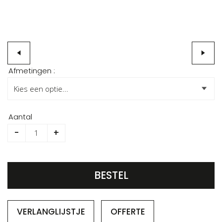
Ga
Afmetingen :
naar
het
begin
van
Aantal
de
-
+
afbeeldingen-
gallerij
BESTEL
VERLANGLIJSTJE
OFFERTE