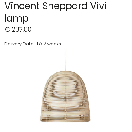
Vincent Sheppard Vivi
lamp
€ 237,00
Delivery Date
1 à 2 weeks
Ga
naar
het
einde
van
de
afbeeldingen-
gallerij