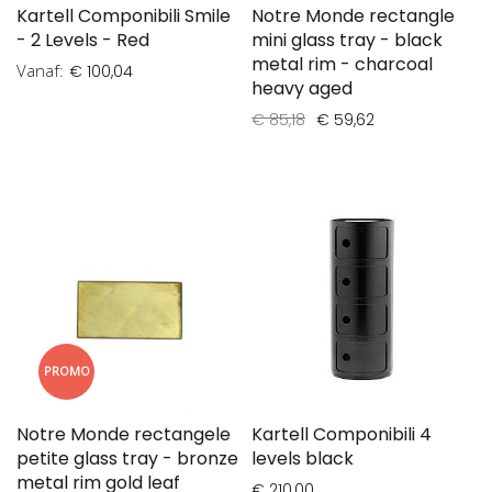
Kartell Componibili Smile
Notre Monde rectangle
- 2 Levels - Red
mini glass tray - black
metal rim - charcoal
Vanaf
€ 100,04
heavy aged
€ 85,18
€ 59,62
PROMO
Notre Monde rectangele
Kartell Componibili 4
petite glass tray - bronze
levels black
metal rim gold leaf
€ 210,00