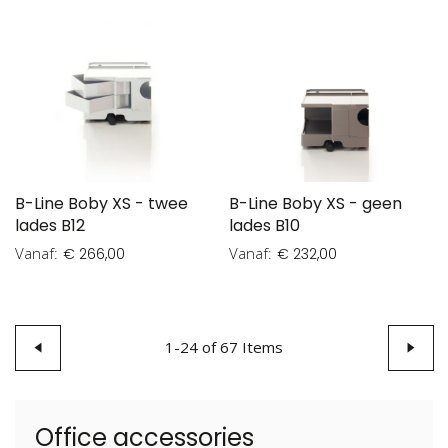
B-Line Boby XS - twee
B-Line Boby XS - geen
lades B12
lades B10
Vanaf
Vanaf
€ 266,00
€ 232,00
Pagina
Pagina
Vorige
1
-
24
of
67
Items
Pagin
Volge
Office accessories