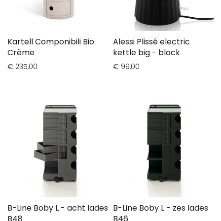
Kartell Componibili Bio
Alessi Plissé electric
Crème
kettle big - black
€ 235,00
€ 99,00
B-Line Boby L - acht lades
B-Line Boby L - zes lades
B48
B46