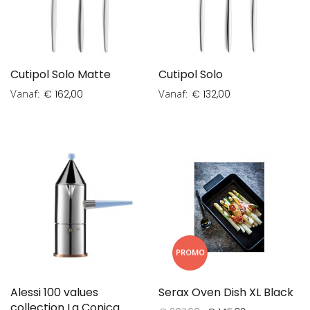
Cutipol Solo Matte
Cutipol Solo
Vanaf
Vanaf
€ 162,00
€ 132,00
PROMO
Alessi 100 values
Serax Oven Dish XL Black
collection La Conica