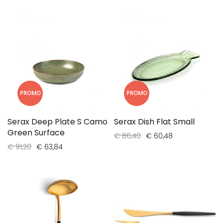
PROMO
PROMO
Serax Deep Plate S Camo
Serax Dish Flat Small
Green Surface
€ 86,40
€ 60,48
€ 91,20
€ 63,84