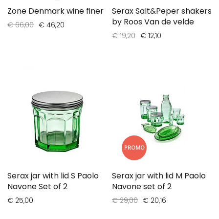
Zone Denmark wine finer
Serax Salt&Peper shakers
by Roos Van de velde
€ 66,00
€ 46,20
€ 19,20
€ 12,10
PROMO
Serax jar with lid S Paolo
Serax jar with lid M Paolo
Navone Set of 2
Navone set of 2
€ 25,00
€ 29,00
€ 20,16