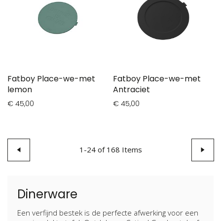
Fatboy Place-we-met
Fatboy Place-we-met
lemon
Antraciet
€ 45,00
€ 45,00
Pagina
Pagina
Vorige
1
-
24
of
168
Items
Pagin
Volge
Dinerware
Een verfijnd bestek is de perfecte afwerking voor een