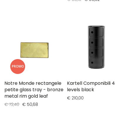
PROMO
Notre Monde rectangele
Kartell Componibili 4
petite glass tray - bronze
levels black
metal rim gold leaf
€ 210,00
€ 72,40
€ 50,68