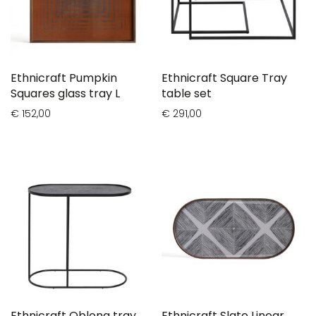
Ethnicraft Pumpkin
Ethnicraft Square Tray
Squares glass tray L
table set
€ 152,00
€ 291,00
Ethnicraft Oblong tray
Ethnicraft Slate Linear