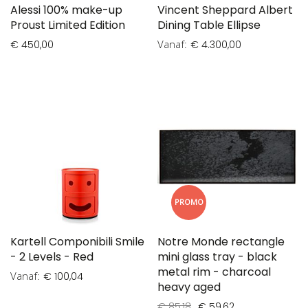
Alessi 100% make-up
Vincent Sheppard Albert
Proust Limited Edition
Dining Table Ellipse
Vanaf
€ 450,00
€ 4.300,00
PROMO
Kartell Componibili Smile
Notre Monde rectangle
- 2 Levels - Red
mini glass tray - black
metal rim - charcoal
Vanaf
€ 100,04
heavy aged
€ 85,18
€ 59,62