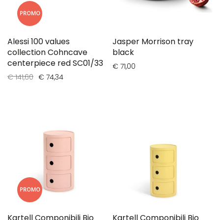
PROMO
Alessi 100 values
Jasper Morrison tray
collection Cohncave
black
centerpiece red SC01/33
€ 71,00
€ 141,60
€ 74,34
PROMO
Kartell Componibili Bio
Kartell Componibili Bio