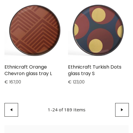
Ethnicraft Orange
Ethnicraft Turkish Dots
Chevron glass tray L
glass tray S
€ 167,00
€ 123,00
Pagina
Pagina
Vorige
1
-
24
of
189
Items
Pagin
Volge