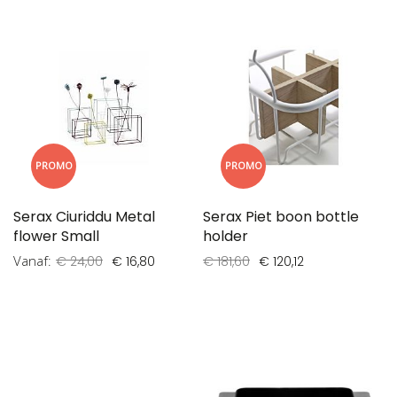
PROMO
PROMO
Serax Ciuriddu Metal
Serax Piet boon bottle
flower Small
holder
Vanaf
€ 24,00
€ 16,80
€ 181,60
€ 120,12