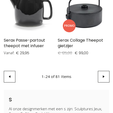
PROMO
Serax Passe-partout
Serax Collage Theepot
theepot met infuser
gietzijer
Vanaf
€ 29,95
€ 125,00
€ 99,00
Pagina
Pagina
Vorige
1
-
24
of
81
Items
Pagin
Volge
s
Al onze designmerken met een s zijn: Sculptures Jeux,