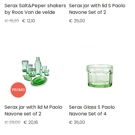
Serax Salt&Peper shakers
Serax jar with lid S Paolo
by Roos Van de velde
Navone Set of 2
€ 19,20
€ 12,10
€ 25,00
PROMO
Serax jar with lid M Paolo
Serax Glass S Paolo
Navone set of 2
Navone Set of 4
€ 29,00
€ 20,16
€ 35,00