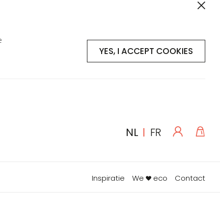
e
YES, I ACCEPT COOKIES
Log
Win
TAAL
NL
FR
in
Inspiratie
We
eco
Contact