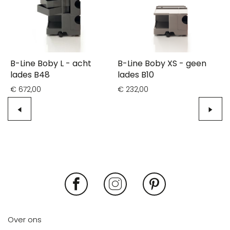
s
B-Line Boby L - acht
B-Line Boby XS - geen
B
lades B48
lades B10
l
€ 672,00
€ 232,00
€
Over ons