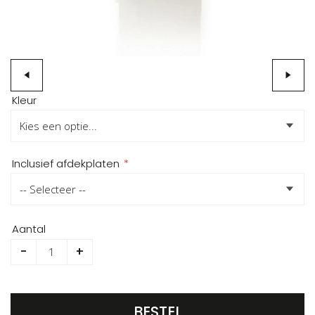
Ga
Kleur
naar
het
begin
van
Inclusief afdekplaten
de
afbeeldingen-
gallerij
Aantal
-
+
BESTEL