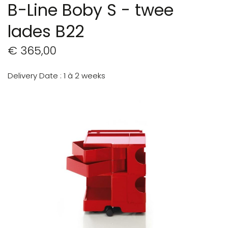
B-Line Boby S - twee
lades B22
€ 365,00
Delivery Date
1 à 2 weeks
Ga
naar
het
einde
van
de
afbeeldingen-
gallerij