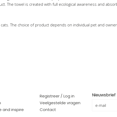
ct. The towel is created with full ecological awareness and abs
d cats. The choice of product depends on individual pet and owne
Nieuwsbrief
Registreer / Log in
o
Veelgestelde vragen
re and inspire
Contact