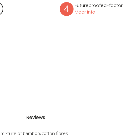
Futureproofed-factor
4
Meer info
Reviews
a mixture of bamboo/cotton fibres