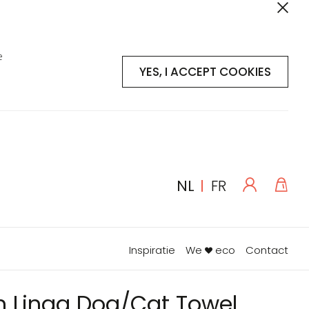
e
YES, I ACCEPT COOKIES
Log
Win
TAAL
NL
FR
in
Inspiratie
We
eco
Contact
 Linaa Dog/Cat Towel