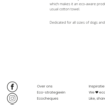
which makes it an eco-aware produ
usual cotton towel.
Dedicated for all sizes of dogs an
Over ons
Inspiratie
Eco-strategieën
We
ec
Ecocheques
Like, sha