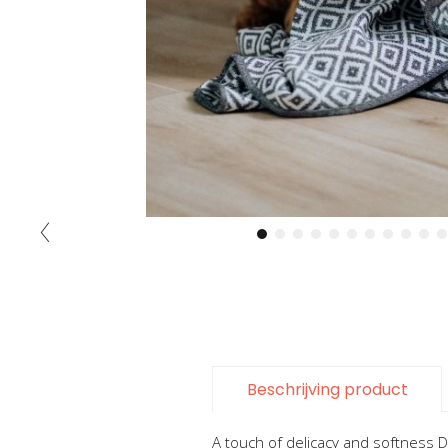
Ga
naar
het
begin
van
de
Beschrijving product
afbeeldingen-
gallerij
A touch of delicacy and softness D