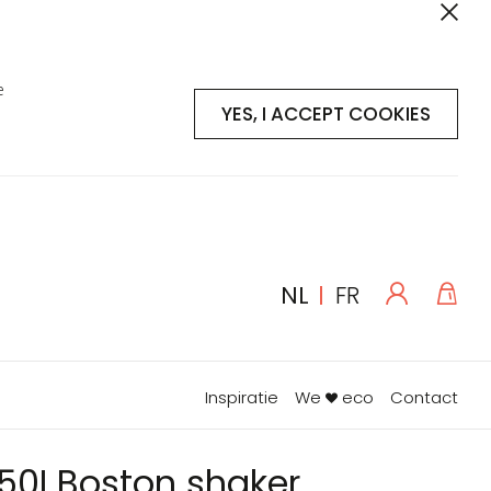
e
YES, I ACCEPT COOKIES
Log
Win
TAAL
NL
FR
in
Inspiratie
We
eco
Contact
050I Boston shaker