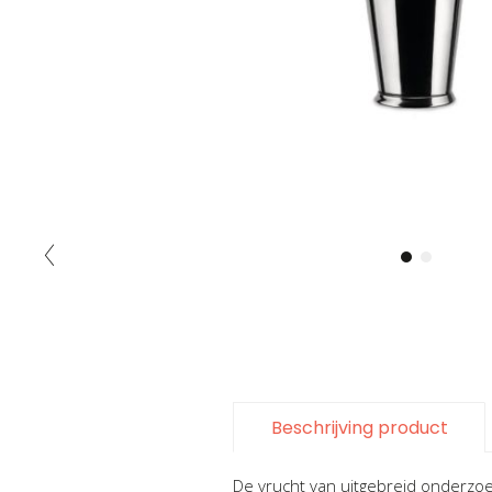
Ga
naar
het
begin
van
de
Beschrijving product
afbeeldingen-
gallerij
De vrucht van uitgebreid onderzoe