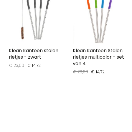
Klean Kanteen stalen
Klean Kanteen Stalen
rietjes - zwart
rietjes multicolor - set
van 4
€ 23,00
€ 14,72
€ 23,00
€ 14,72