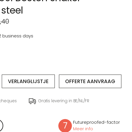
 steel
,40
 2 business days
VERLANGLIJSTJE
OFFERTE
AANVRAAG
ocheques
Gratis levering in BE/NL/FR
Futureproofed-factor
7
Meer info