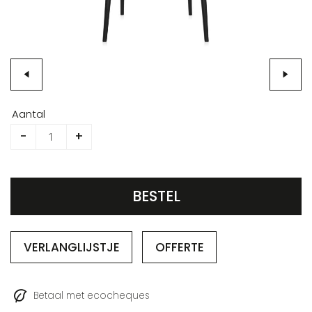
Ga
naar
Aantal
het
-
+
begin
van
de
afbeeldingen-
BESTEL
gallerij
VERLANGLIJSTJE
OFFERTE
Betaal met ecocheques