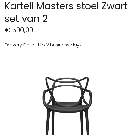
Kartell Masters stoel Zwart
set van 2
€ 500,00
Delivery Date
1 to 2 business days
Ga
naar
het
einde
van
de
afbeeldingen-
gallerij