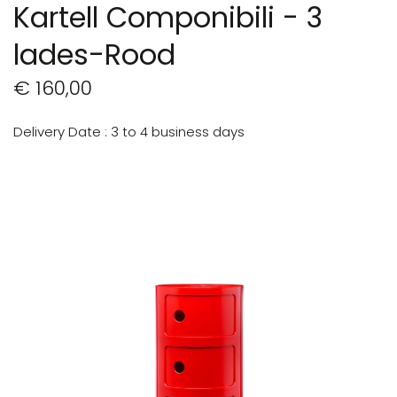
Kartell Componibili - 3
lades-Rood
€ 160,00
Delivery Date
3 to 4 business days
Ga
naar
het
einde
van
de
afbeeldingen-
gallerij