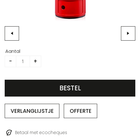
Ga
naar
Aantal
het
-
+
begin
van
de
afbeeldingen-
BESTEL
gallerij
VERLANGLIJSTJE
OFFERTE
Betaal met ecocheques