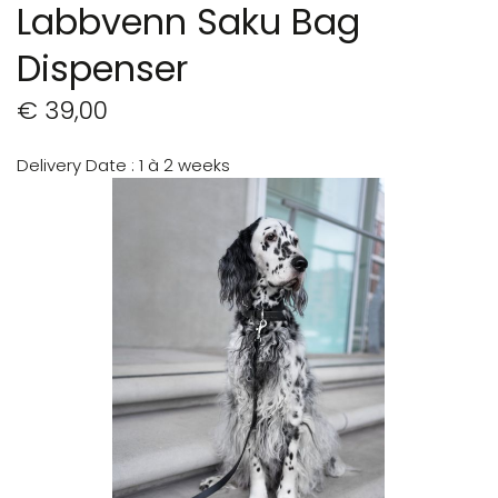
Labbvenn Saku Bag
Dispenser
€ 39,00
Delivery Date
1 à 2 weeks
Ga
naar
het
einde
van
de
afbeeldingen-
gallerij