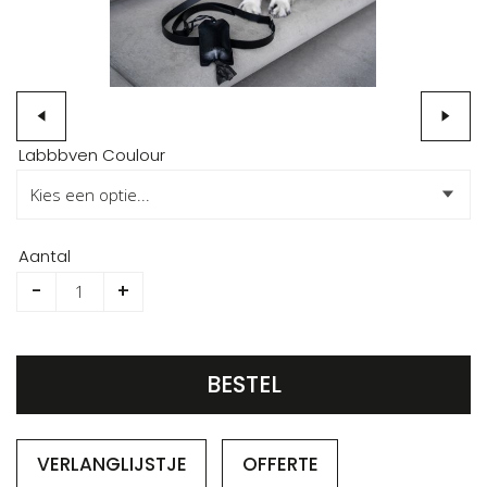
Ga
Labbbven Coulour
naar
het
begin
van
Aantal
de
-
+
afbeeldingen-
gallerij
BESTEL
VERLANGLIJSTJE
OFFERTE