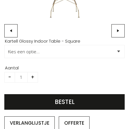
Ga
Kartell Glossy Indoor Table - Square
naar
het
begin
van
Aantal
de
-
+
afbeeldingen-
gallerij
BESTEL
VERLANGLIJSTJE
OFFERTE