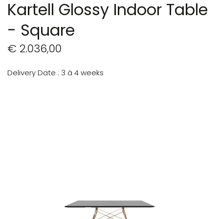
Kartell Glossy Indoor Table
- Square
€ 2.036,00
Delivery Date
3 à 4 weeks
Ga
naar
het
einde
van
de
afbeeldingen-
gallerij