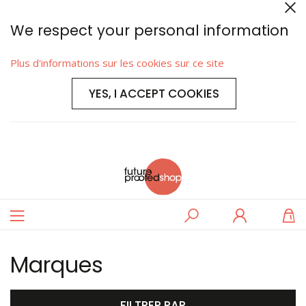
We respect your personal information
Plus d'informations sur les cookies sur ce site
YES, I ACCEPT COOKIES
Basculer
Rechercher
Se
M
la
connecter
navigation
Marques
FILTRER PAR