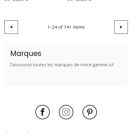
Page
Page
Précédent
1
-
24
of
741
Items
Page
Suivan
Marques
Découvrez toutes les marques de notre gamme ici!