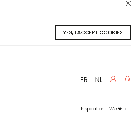
YES, I ACCEPT COOKIES
Se
Mon
LANGUE
FR
NL
connecte
Inspiration
We
eco