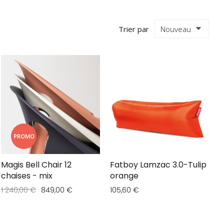
Trier par
PROMO
Magis Bell Chair 12
Fatboy Lamzac 3.0-Tulip
chaises - mix
orange
1 240,00 €
849,00 €
105,60 €