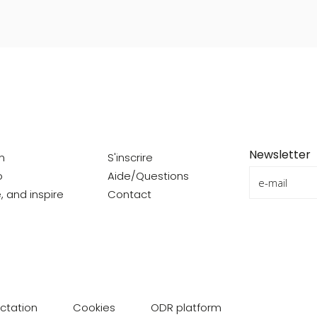
Newsletter
on
S'inscrire
o
Aide/Questions
e, and inspire
Contact
actation
Cookies
ODR platform