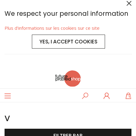
We respect your personal information
Plus d'informations sur les cookies sur ce site
YES, I ACCEPT COOKIES
Basculer
Rechercher
Se
M
la
connecter
navigation
v
FILTRER PAR