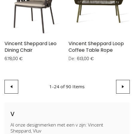
Vincent Sheppard Leo
Vincent Sheppard Loop
Dining Chair
Coffee Table Rope
De
678,00 €
613,00 €
Page
Page
Précédent
1
-
24
of
90
Items
Page
Suivan
v
Al onze designmerken met een v zijn: Vincent
Sheppard, Vluv