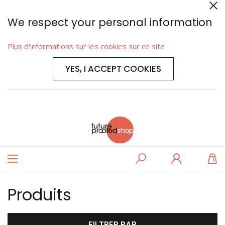
We respect your personal information
Plus d'informations sur les cookies sur ce site
YES, I ACCEPT COOKIES
Basculer
Rechercher
Se
M
la
connecter
navigation
Produits
FILTRER PAR