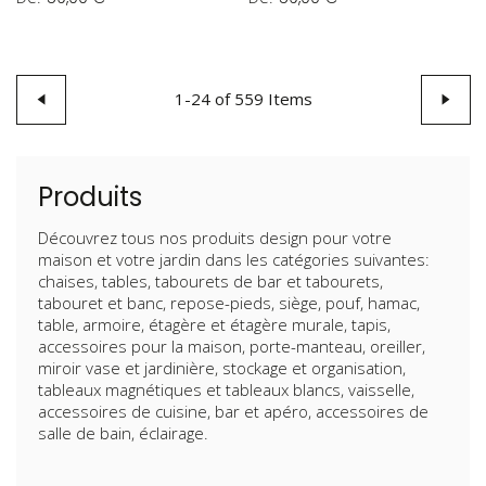
Page
Page
Précédent
1
-
24
of
559
Items
Page
Suivan
Produits
Découvrez tous nos produits design pour votre
maison et votre jardin dans les catégories suivantes:
chaises, tables, tabourets de bar et tabourets,
tabouret et banc, repose-pieds, siège, pouf, hamac,
table, armoire, étagère et étagère murale, tapis,
accessoires pour la maison, porte-manteau, oreiller,
miroir vase et jardinière, stockage et organisation,
tableaux magnétiques et tableaux blancs, vaisselle,
accessoires de cuisine, bar et apéro, accessoires de
salle de bain, éclairage.