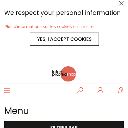
We respect your personal information
Plus d'informations sur les cookies sur ce site
YES, I ACCEPT COOKIES
Basculer
Rechercher
Se
M
la
connecter
navigation
Menu
FILTRER PAR