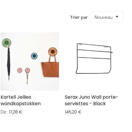
Trier par
Kartell Jellies
Serax Juno Wall porte-
wandkapstokken
serviettes - Black
De
17,28 €
145,20 €