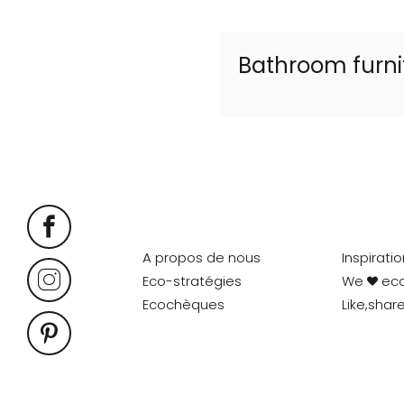
Bathroom furni
A propos de nous
Inspirati
Eco-stratégies
We
ec
Ecochèques
Like,shar