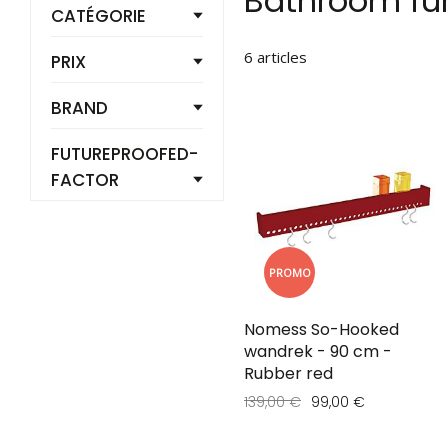
Bathroom fur
CATÉGORIE
6
articles
PRIX
BRAND
FUTUREPROOFED-
FACTOR
PROMO
Nomess So-Hooked
wandrek - 90 cm -
Rubber red
139,00 €
99,00 €