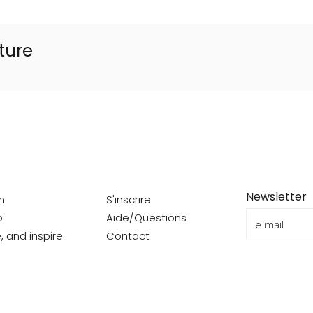
ture
Newsletter
on
S'inscrire
o
Aide/Questions
e, and inspire
Contact