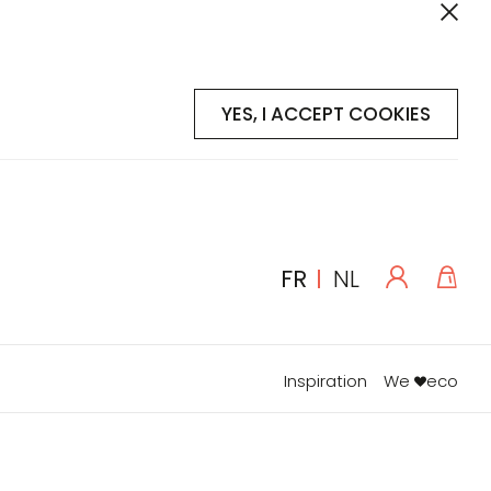
YES, I ACCEPT COOKIES
Se
Mon
LANGUE
FR
NL
connecte
Inspiration
We
eco