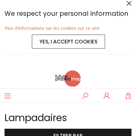
We respect your personal information
Plus d'informations sur les cookies sur ce site
YES, I ACCEPT COOKIES
Basculer
Rechercher
Se
M
la
connecter
navigation
Lampadaires
FILTRER PAR