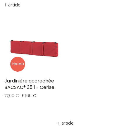
1
article
PROMO
Jardinière accrochée
BACSAC® 35 l - Cerise
77,00 €
61,60 €
1
article