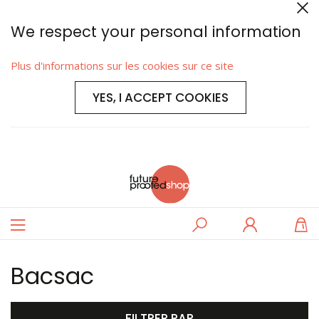
We respect your personal information
Plus d'informations sur les cookies sur ce site
YES, I ACCEPT COOKIES
Basculer
Rechercher
Se
M
la
connecter
navigation
Bacsac
FILTRER PAR