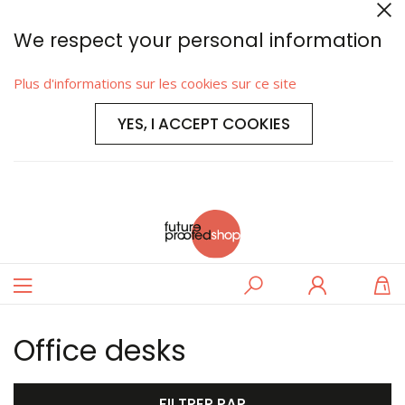
We respect your personal information
Plus d'informations sur les cookies sur ce site
YES, I ACCEPT COOKIES
Basculer
Rechercher
Se
M
la
connecter
navigation
Office desks
FILTRER PAR