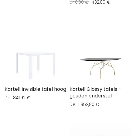
540,00 €
432,00 €
Kartell Invisible tafel hoog
Kartell Glossy tafels -
gouden onderstel
De
841,92 €
De
1 852,80 €