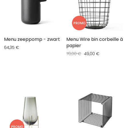
PROMO
Menu zeeppomp - zwart
Menu Wire bin corbeille à
papier
64,35 €
70,00 €
49,00 €
PROMO