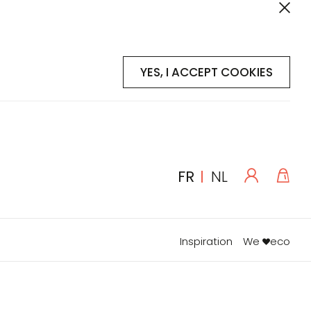
YES, I ACCEPT COOKIES
Se
Mon
LANGUE
FR
NL
connecte
Inspiration
We
eco