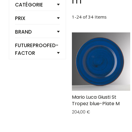
m
CATÉGORIE
1
-
24
of
34
Items
PRIX
BRAND
FUTUREPROOFED-
FACTOR
Mario Luca Giusti St
Tropez blue-Plate M
204,00 €