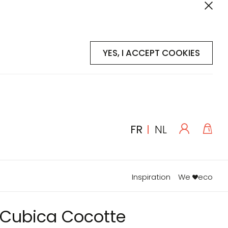
YES, I ACCEPT COOKIES
Se
Mon
LANGUE
FR
NL
connecte
Inspiration
We
eco
a Cubica Cocotte