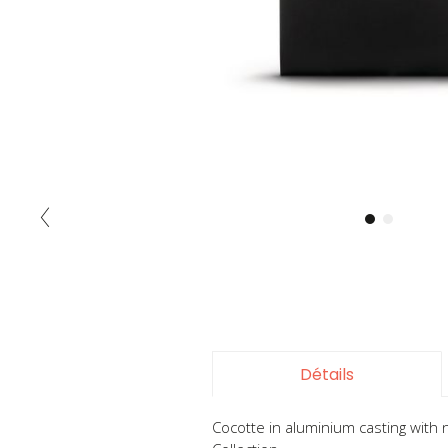
Skip
to
the
beginning
of
the
Détails
images
gallery
Cocotte in aluminium casting with n