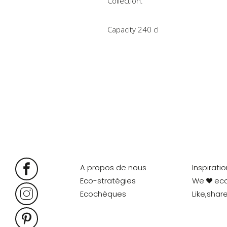
Collection.
Capacity 240 cl
A propos de nous
Inspirati
Eco-stratégies
We
ec
Ecochèques
Like,shar