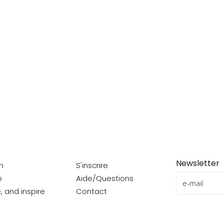
Newsletter
on
S'inscrire
o
Aide/Questions
e, and inspire
Contact