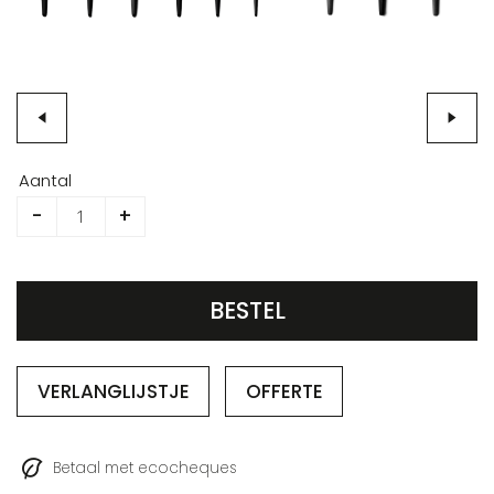
Ga
naar
Aantal
het
-
+
begin
van
de
afbeeldingen-
BESTEL
gallerij
VERLANGLIJSTJE
OFFERTE
Betaal met ecocheques