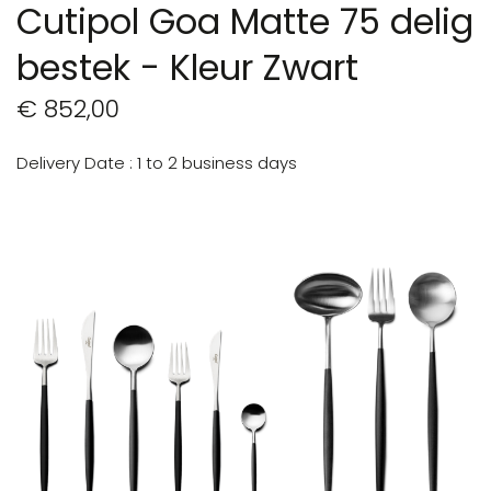
Cutipol Goa Matte 75 delig
bestek - Kleur Zwart
€ 852,00
Delivery Date
1 to 2 business days
Ga
naar
het
einde
van
de
afbeeldingen-
gallerij