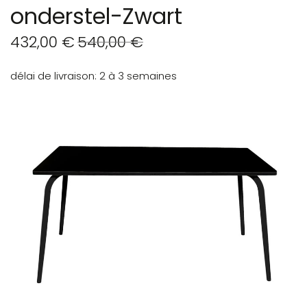
onderstel-Zwart
432,00 €
540,00 €
délai de livraison
2 à 3 semaines
Skip
to
the
end
of
the
images
gallery