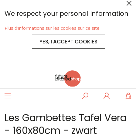
We respect your personal information
Plus d'informations sur les cookies sur ce site
YES, I ACCEPT COOKIES
Basculer
Rechercher
Se
M
la
connecter
navigation
Les Gambettes Tafel Vera
- 160x80cm - zwart