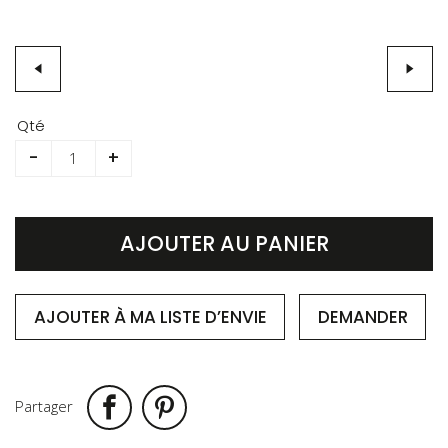
Skip
to
Qté
the
-
+
beginning
of
the
images
AJOUTER AU PANIER
gallery
AJOUTER À MA LISTE D’ENVIE
DEMANDER
Partager