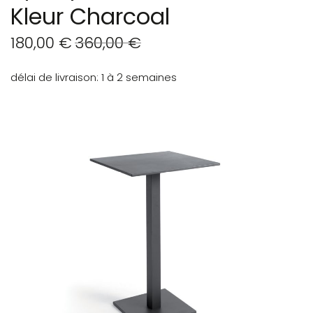
Kleur Charcoal
180,00 €
360,00 €
délai de livraison
1 à 2 semaines
Skip
to
the
end
of
the
images
gallery