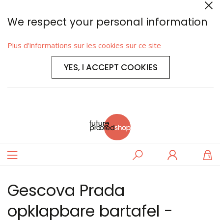
We respect your personal information
Plus d'informations sur les cookies sur ce site
YES, I ACCEPT COOKIES
Basculer
Rechercher
Se
M
la
connecter
navigation
Gescova Prada
opklapbare bartafel -