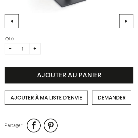
Skip
to
Qté
the
-
+
beginning
of
the
images
AJOUTER AU PANIER
gallery
AJOUTER À MA LISTE D’ENVIE
DEMANDER
Partager