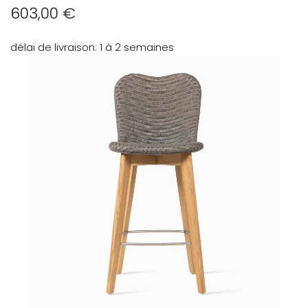
603,00 €
délai de livraison
1 à 2 semaines
Skip
to
the
end
of
the
images
gallery