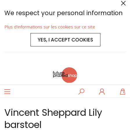
We respect your personal information
Plus d'informations sur les cookies sur ce site
YES, I ACCEPT COOKIES
Basculer
Rechercher
Se
M
la
connecter
navigation
Vincent Sheppard Lily
barstoel