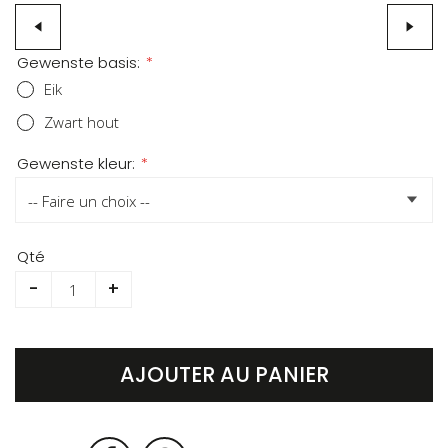
Skip
Gewenste basis:
to
Eik
the
Zwart hout
beginning
of
Gewenste kleur:
the
images
gallery
Qté
-
+
AJOUTER AU PANIER