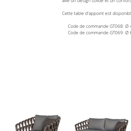
allie un design solide et un confo
Cette table d'appoint est disponib
Code de commande GT068: Ø 4
Code de commande GT069: Ø 6