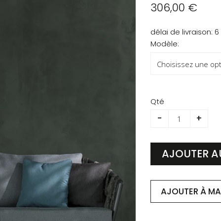
306,00 €
délai de livraison
6
Modèle:
Qté
-
+
AJOUTER A
AJOUTER À MA 