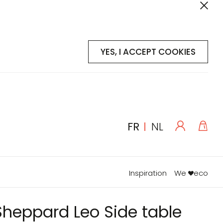
YES, I ACCEPT COOKIES
Se
Mon
LANGUE
FR
NL
connecte
Inspiration
We
eco
Sheppard Leo Side table