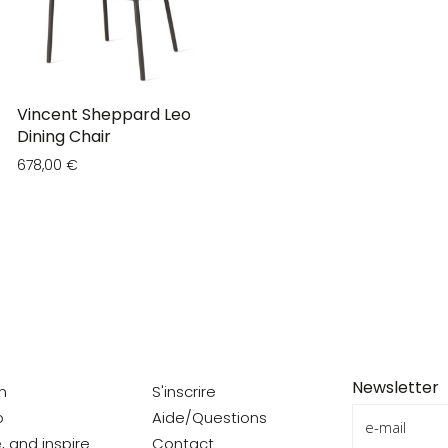
Vincent Sheppard Leo
Dining Chair
678,00 €
Newsletter
on
S'inscrire
o
Aide/Questions
e, and inspire
Contact