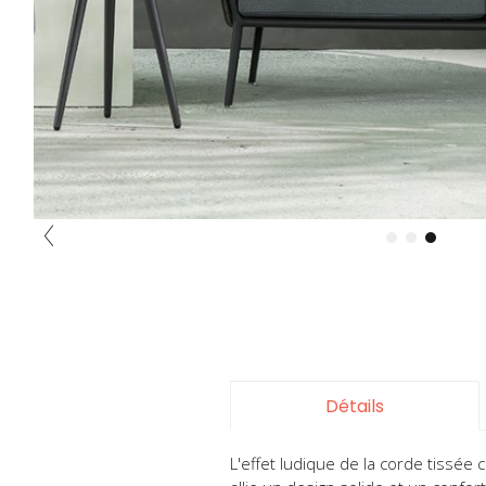
Skip
to
the
beginning
of
the
Détails
images
gallery
L'effet ludique de la corde tissée 