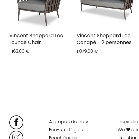
Vincent Sheppard Leo
Vincent Sheppard Leo
Lounge Chair
Canapé - 2 personnes
1 163,00 €
1 879,00 €
A propos de nous
Inspirati
Eco-stratégies
We
ec
Ecochèques
Like,shar