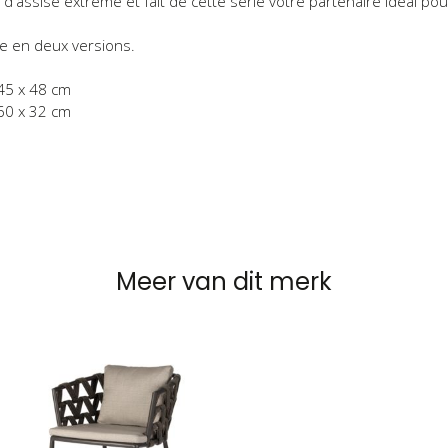
rt d'assise extrême et fait de cette série votre partenaire idéal 
le en deux versions.
5 x 48 cm
0 x 32 cm
Meer van dit merk