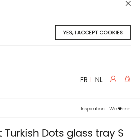
YES, I ACCEPT COOKIES
Se
Mon
LANGUE
FR
NL
connecte
Inspiration
We
eco
t Turkish Dots glass tray S