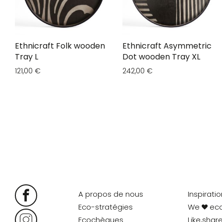
Ethnicraft Folk wooden
Ethnicraft Asymmetric
Tray L
Dot wooden Tray XL
121,00 €
242,00 €
A propos de nous
Inspirati
Eco-stratégies
We
ec
Ecochèques
Like,shar