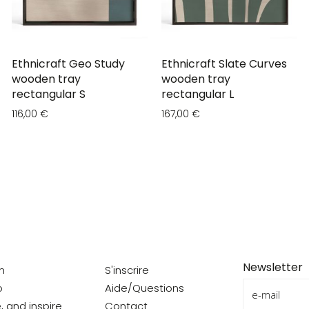
Ethnicraft Geo Study
Ethnicraft Slate Curves
wooden tray
wooden tray
rectangular S
rectangular L
116,00 €
167,00 €
Newsletter
on
S'inscrire
o
Aide/Questions
e, and inspire
Contact