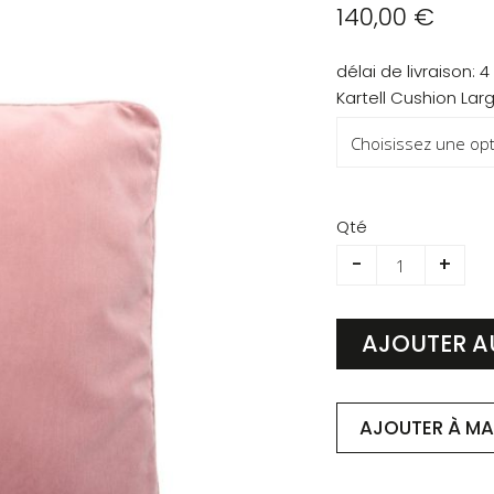
140,00 €
délai de livraison
4
Kartell Cushion La
Qté
-
+
AJOUTER A
AJOUTER À MA 