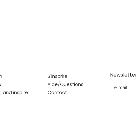
Newsletter
on
S'inscrire
o
Aide/Questions
e, and inspire
Contact