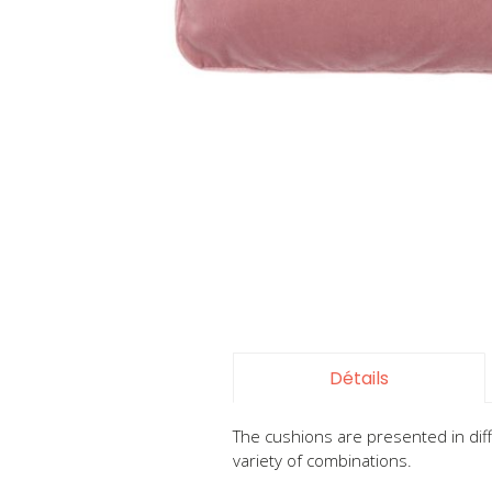
Skip
to
the
beginning
of
the
Détails
images
gallery
The cushions are presented in diff
variety of combinations.