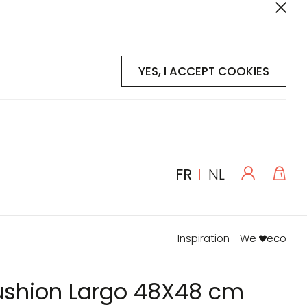
YES, I ACCEPT COOKIES
Se
Mon
LANGUE
FR
NL
connecte
Inspiration
We
eco
Cushion Largo 48X48 cm