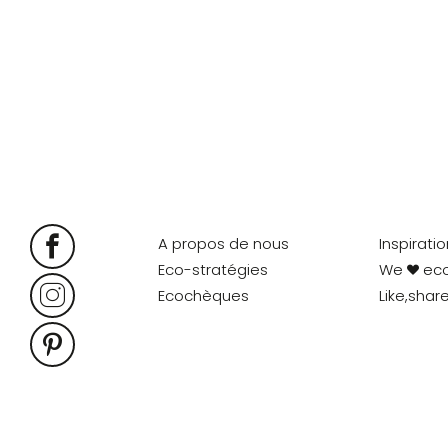
A propos de nous
Inspirati
Eco-stratégies
We
ec
Ecochèques
Like,shar