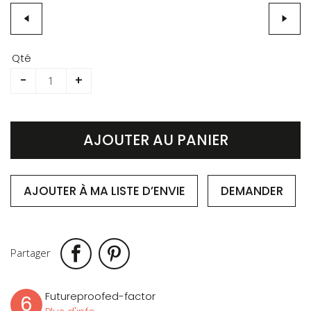
Skip
to
Qté
the
-
+
beginning
of
the
images
AJOUTER AU PANIER
gallery
AJOUTER À MA LISTE D’ENVIE
DEMANDER
Partager
Futureproofed-factor
6