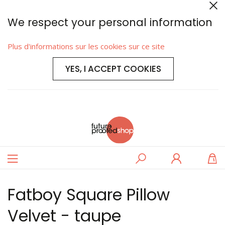
We respect your personal information
Plus d'informations sur les cookies sur ce site
YES, I ACCEPT COOKIES
Basculer
Rechercher
Se
M
la
connecter
navigation
Fatboy Square Pillow
Velvet - taupe