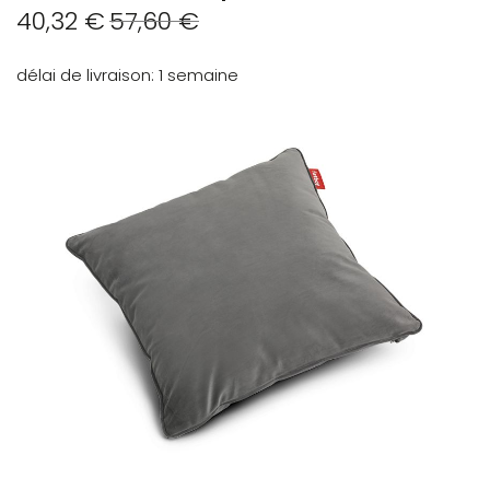
40,32 €
57,60 €
délai de livraison
1 semaine
Skip
to
the
end
of
the
images
gallery