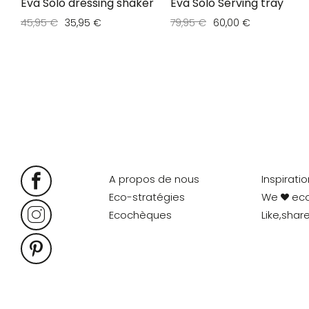
Eva Solo dressing shaker
Eva Solo Serving tray
45,95 €
35,95 €
79,95 €
60,00 €
A propos de nous
Inspirati
Eco-stratégies
We
ec
Ecochèques
Like,shar