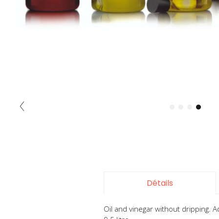
Skip
to
the
beginning
of
the
Détails
images
gallery
Oil and vinegar without dripping. 