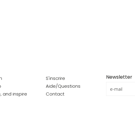
Newsletter
on
S'inscrire
o
Aide/Questions
e, and inspire
Contact