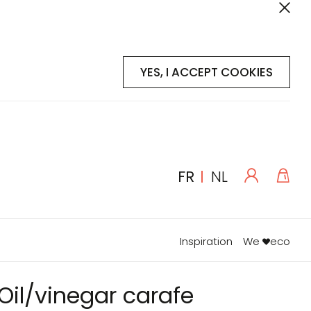
YES, I ACCEPT COOKIES
Se
Mon
LANGUE
FR
NL
connecte
Inspiration
We
eco
Oil/vinegar carafe