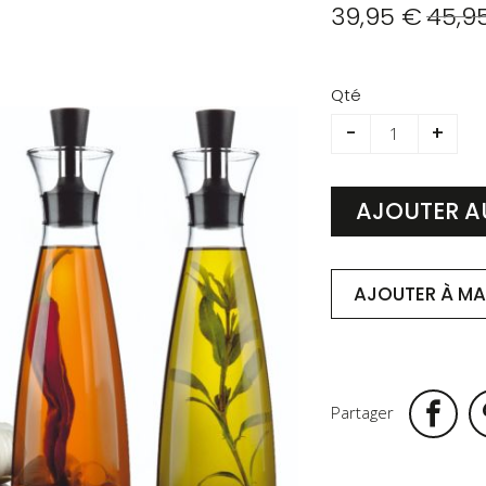
39,95 €
45,9
Qté
-
+
AJOUTER A
AJOUTER À MA 
Partager