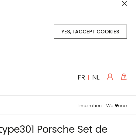
YES, I ACCEPT COOKIES
Se
Mon
LANGUE
FR
NL
connecte
Inspiration
We
eco
ype301 Porsche Set de