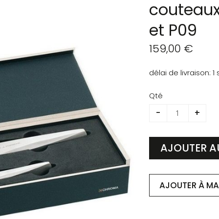
couteau
et P09
159,00 €
délai de livraison
1
Qté
-
+
AJOUTER A
AJOUTER À MA 