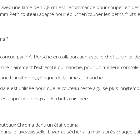
is avec une lame de 17,8 cm est recommandé pour couper en dés 
7mm Petit couteau adapté pour éplucher/couper les petits fruits 
ma ?
nçue par F.A. Porsche en collaboration avec le chef cuisinier de
imite clairement l'extrémité du manche, pour un meilleur contrôle 
t une transition hygiénique de la lame au manche
le est utilisée pour que le couteau reste aiguisé plus longtemps e
rès appréciée des grands chefs cuisiniers.
couteaux Chroma dans un état optimal.
ans le lave-vaisselle. Laver et sécher à la main après chaque util