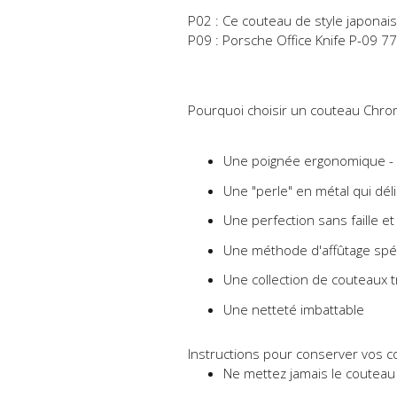
P02 : Ce couteau de style japona
P09 : Porsche Office Knife P-09 7
Pourquoi choisir un couteau Chro
Une poignée ergonomique - co
Une "perle" en métal qui dél
Une perfection sans faille e
Une méthode d'affûtage spécia
Une collection de couteaux t
Une netteté imbattable
Instructions pour conserver vos 
Ne mettez jamais le couteau d