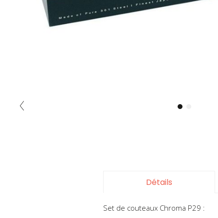
Skip
to
the
beginning
of
the
Détails
images
gallery
Set de couteaux Chroma P29 :