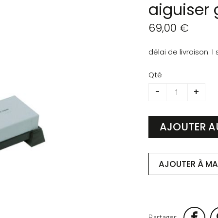
aiguiser
69,00 €
délai de livraison
1
Qté
-
+
AJOUTER A
AJOUTER À MA 
Partager