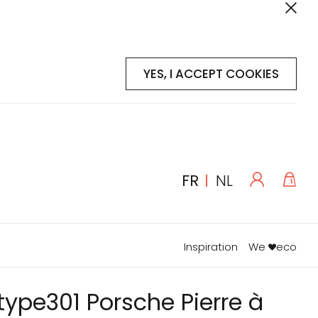
YES, I ACCEPT COOKIES
Se
Mon
LANGUE
FR
NL
connecte
Inspiration
We
eco
ype301 Porsche Pierre à