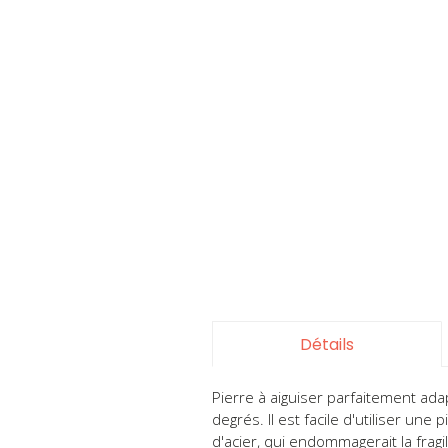
Skip
to
the
beginning
of
the
Détails
images
gallery
Pierre à aiguiser parfaitement ada
degrés. Il est facile d'utiliser une
d'acier, qui endommagerait la fragi