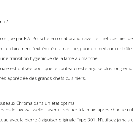
ma ?
nçue par F.A. Porsche en collaboration avec le chef cuisinier de
imite clairement l'extrémité du manche, pour un meilleur contrôle 
t une transition hygiénique de la lame au manche
le est utilisée pour que le couteau reste aiguisé plus longtemps e
rès appréciée des grands chefs cuisiniers.
couteaux Chroma dans un état optimal.
ans le lave-vaisselle. Laver et sécher à la main après chaque util
au avec la pierre à aiguiser originale Type 301. N'utilisez jamais d'