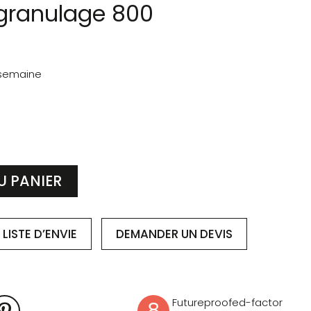
 granulage 800
 semaine
U PANIER
LISTE D’ENVIE
DEMANDER
UN DEVIS
Futureproofed-factor
8