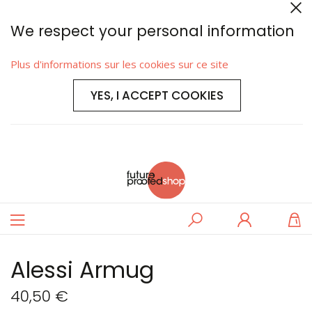
We respect your personal information
Plus d'informations sur les cookies sur ce site
YES, I ACCEPT COOKIES
Basculer
Rechercher
Se
M
la
connecter
navigation
Alessi Armug
40,50 €