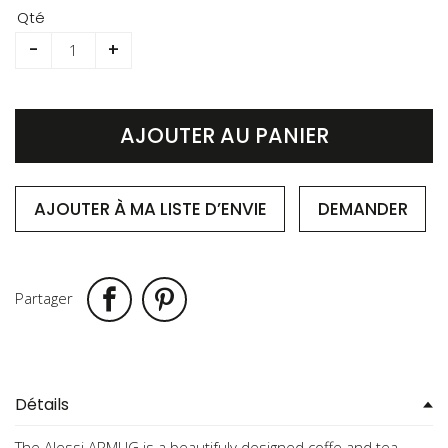
to
Qté
the
-
+
beginning
of
the
images
AJOUTER AU PANIER
gallery
AJOUTER À MA LISTE D’ENVIE
DEMANDER
Partager
Détails
The Alessi ARMUG is a beautifuly designed coffe and tea