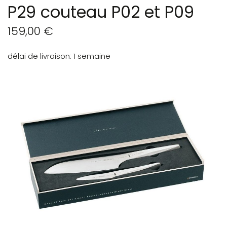
P29 couteau P02 et P09
159,00 €
délai de livraison
1 semaine
Skip
to
the
end
of
the
images
gallery