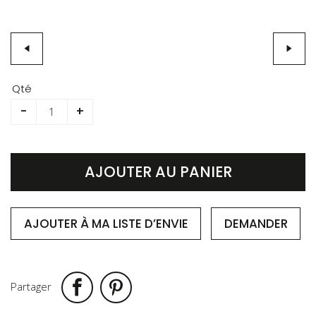
Skip
to
Qté
the
-
+
beginning
of
the
images
AJOUTER AU PANIER
gallery
AJOUTER À MA LISTE D’ENVIE
DEMANDER
Partager